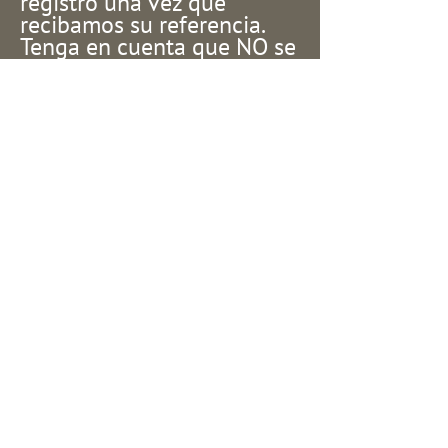
registro una vez que
recibamos su referencia.
Tenga en cuenta que NO se
necesitan referencias para
acceder a los servicios, pero
cualquier información que
pueda compartir antes de
la primera cita del paciente
nos ayudará a encontrar el
médico adecuado para su
paciente.